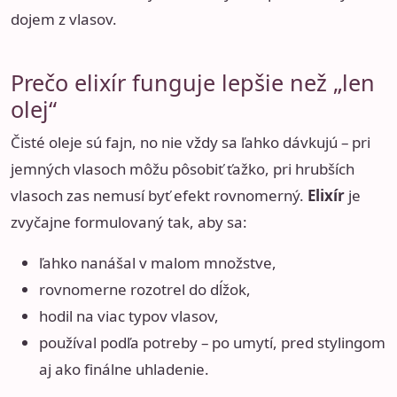
dojem z vlasov.
Prečo elixír funguje lepšie než „len
olej“
Čisté oleje sú fajn, no nie vždy sa ľahko dávkujú – pri
jemných vlasoch môžu pôsobiť ťažko, pri hrubších
vlasoch zas nemusí byť efekt rovnomerný.
Elixír
je
zvyčajne formulovaný tak, aby sa:
ľahko nanášal v malom množstve,
rovnomerne rozotrel do dĺžok,
hodil na viac typov vlasov,
používal podľa potreby – po umytí, pred stylingom
aj ako finálne uhladenie.