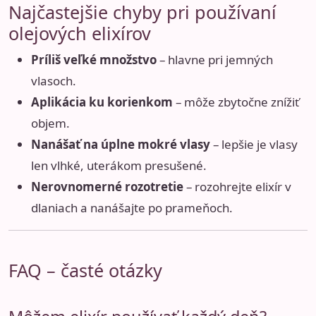
Najčastejšie chyby pri používaní
olejových elixírov
Príliš veľké množstvo
– hlavne pri jemných
vlasoch.
Aplikácia ku korienkom
– môže zbytočne znížiť
objem.
Nanášať na úplne mokré vlasy
– lepšie je vlasy
len vlhké, uterákom presušené.
Nerovnomerné rozotretie
– rozohrejte elixír v
dlaniach a nanášajte po prameňoch.
FAQ – časté otázky