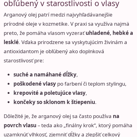
obľúbený v starostlivosti o vlasy
Arganový olej patrí medzi najvyhľadávanejšie
prírodné oleje v kozmetike. V praxi sa využíva najmä
preto, že pomáha vlasom vyzerať
uhladené, hebké a
lesklé
. Vďaka prirodzene sa vyskytujúcim živinám a
antioxidantom je obľúbený ako doplnková
starostlivosť pre:
suché a namáhané dĺžky
,
poškodené vlasy
po farbení či teplom stylingu,
krepovité a poletujúce vlasy
,
končeky so sklonom k štiepeniu
.
Dôležité je, že arganový olej sa často používa
na
povrch vlasu
– teda ako „finálny krok“, ktorý pomáha
uzamknúť vlhkosť, zjemniť dĺžky a zlepšiť celkový