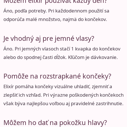
Môžem elixír používať každý deň?
Áno, podľa potreby. Pri každodennom použití sa
odporúča malé množstvo, najmä do končekov.
Je vhodný aj pre jemné vlasy?
Áno. Pri jemných vlasoch stačí 1 kvapka do končekov
alebo do spodnej časti dĺžok. Kľúčom je dávkovanie.
Pomôže na rozstrapkané končeky?
Elixír pomáha končeky vizuálne uhladiť, zjemniť a
zlepšiť ich vzhľad. Pri výrazne poškodených končekoch
však býva najlepšou voľbou aj pravidelné zastrihnutie.
Môžem ho dať na pokožku hlavy?