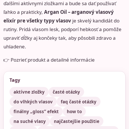
ďalšími aktívnymi zložkami a bude sa dať používať
ľahko a prakticky,
Argan Oil – arganový vlasový
elixír pre všetky typy vlasov
je skvelý kandidát do
rutiny. Pridá vlasom lesk, podporí hebkosť a pomôže
upraviť dĺžky aj končeky tak, aby pôsobili zdravo a
uhladene.
👉 Pozrieť produkt a detailné informácie
Tagy
aktívne zložky
časté otázky
do vlhkých vlasov
faq časté otázky
finálny „gloss“ efekt
how to
na suché vlasy
najčastejšie použitie