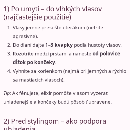
1) Po umytí – do vlhkých vlasov
(najčastejšie použitie)
Vlasy jemne presušte uterákom (netrite
agresívne).
Do dlaní dajte
1–3 kvapky
podľa hustoty vlasov.
Rozotrite medzi prstami a naneste
od polovice
dĺžok po končeky
.
Vyhnite sa korienkom (najmä pri jemných a rýchlo
sa mastiacich vlasoch).
Tip:
Ak fénujete, elixír pomôže vlasom vyzerať
uhladenejšie a končeky budú pôsobiť upravene.
2) Pred stylingom – ako podpora
uhladenia