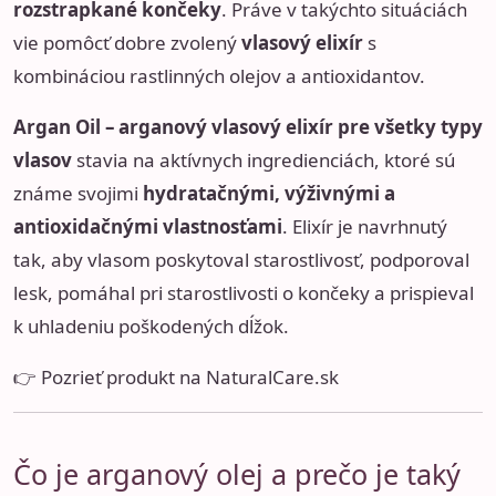
rozstrapkané končeky
. Práve v takýchto situáciách
vie pomôcť dobre zvolený
vlasový elixír
s
kombináciou rastlinných olejov a antioxidantov.
Argan Oil – arganový vlasový elixír pre všetky typy
vlasov
stavia na aktívnych ingredienciách, ktoré sú
známe svojimi
hydratačnými, výživnými a
antioxidačnými vlastnosťami
. Elixír je navrhnutý
tak, aby vlasom poskytoval starostlivosť, podporoval
lesk, pomáhal pri starostlivosti o končeky a prispieval
k uhladeniu poškodených dĺžok.
👉 Pozrieť produkt na NaturalCare.sk
Čo je arganový olej a prečo je taký