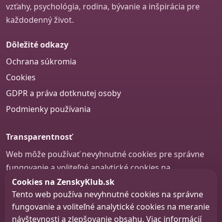
vzťahy, psychológia, rodina, bývanie a inšpirácia pre
každodenný život.
Dôležité odkazy
Ochrana súkromia
Cookies
GDPR a práva dotknutej osoby
Podmienky používania
Transparentnosť
Web môže používať nevyhnutné cookies pre správne
fungovanie a voliteľné analytické cookies na
zlepšovanie obsahu a používateľskej skúsenosti.
Cookies na ZenskyKlub.sk
Tento web používa nevyhnutné cookies na správne
Nastavenie cookies
fungovanie a voliteľné analytické cookies na meranie
návštevnosti a zlepšovanie obsahu. Viac informácií