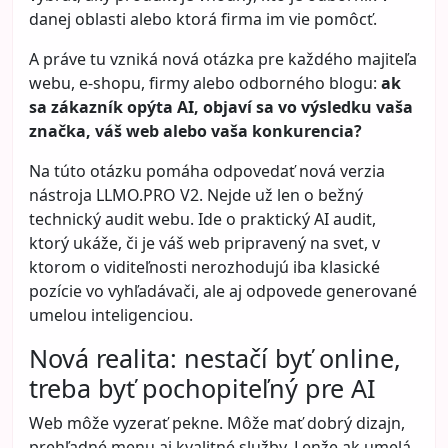
danej oblasti alebo ktorá firma im vie pomôcť.
A práve tu vzniká nová otázka pre každého majiteľa
webu, e-shopu, firmy alebo odborného blogu:
ak
sa zákazník opýta AI, objaví sa vo výsledku vaša
značka, váš web alebo vaša konkurencia?
Na túto otázku pomáha odpovedať nová verzia
nástroja
LLMO.PRO V2
. Nejde už len o bežný
technický audit webu. Ide o praktický AI audit,
ktorý ukáže, či je váš web pripravený na svet, v
ktorom o viditeľnosti nerozhodujú iba klasické
pozície vo vyhľadávači, ale aj odpovede generované
umelou inteligenciou.
Nová realita: nestačí byť online,
treba byť pochopiteľný pre AI
Web môže vyzerať pekne. Môže mať dobrý dizajn,
prehľadné menu aj kvalitné služby. Lenže ak umelá