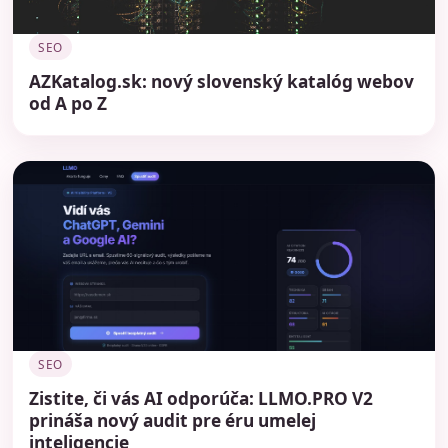
SEO
AZKatalog.sk: nový slovenský katalóg webov
od A po Z
SEO
Zistite, či vás AI odporúča: LLMO.PRO V2
prináša nový audit pre éru umelej
inteligencie