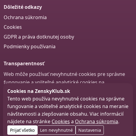
Dôležité odkazy
Ochrana súkromia
Cookies
GDPR a práva dotknutej osoby
Podmienky používania
Transparentnosť
Web môže používať nevyhnutné cookies pre správne
fungovanie a voliteľné analytické cookies na
zlepšovanie obsahu a používateľskej skúsenosti.
Cookies na ZenskyKlub.sk
Tento web používa nevyhnutné cookies na správne
Nastavenie cookies
fungovanie a voliteľné analytické cookies na meranie
návštevnosti a zlepšovanie obsahu. Viac informácií
nájdete na stránke
Cookies
a
Ochrana súkromia
.
© 2026 zenskyklub.sk
Prijať všetko
Len nevyhnutné
Nastavenia
Web design, tvorba webu a SEO –
Consultee, s.r.o.