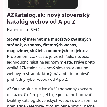
AZKatalog.sk: nový slovenský
katalóg webov od A po Z
Kategória:
SEO
Slovenský internet má množstvo kvalitných
stránok, e-shopov, firemných webov,
magazínov, služieb a odborných projektov.
Problémom však často je, že ich ľudia nevedia
jednoducho nájsť na jednom mieste. Práve preto
vzniká
AZKatalog.sk
– nový slovenský katalóg
webových stránok, ktorý má ambíciu priniesť
prehľadný výber webov od A po Z.
AZKatalog.sk nie je len ďalší anonymný zoznam
odkazov. Cieľom projektu je postupne budovať
kvalitný katalóg slovenských webov s dôrazom na
prehľadné kategórie, zrozumiteľné profily, ručné