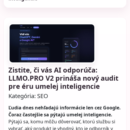
Zistite, či vás AI odporúča:
LLMO.PRO V2 prináša nový audit
pre éru umelej inteligencie
Kategória:
SEO
Ľudia dnes nehľadajú informácie len cez Google.
Čoraz častejšie sa pýtajú umelej inteligencie.
Pýtajú sa, komu môžu dôverovať, ktorú službu si
vybrať, aký produkt je vhodný, kto je odborník v