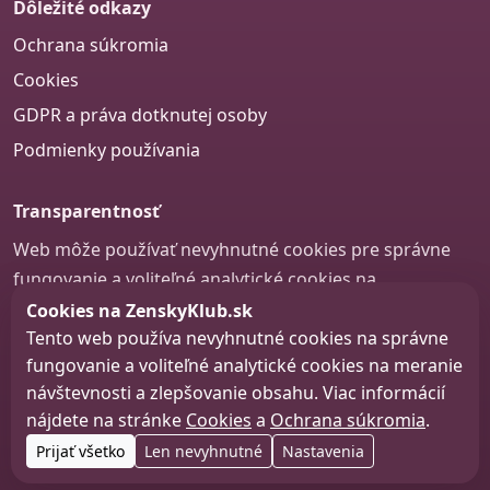
Dôležité odkazy
Ochrana súkromia
Cookies
GDPR a práva dotknutej osoby
Podmienky používania
Transparentnosť
Web môže používať nevyhnutné cookies pre správne
fungovanie a voliteľné analytické cookies na
zlepšovanie obsahu a používateľskej skúsenosti.
Cookies na ZenskyKlub.sk
Tento web používa nevyhnutné cookies na správne
Nastavenie cookies
fungovanie a voliteľné analytické cookies na meranie
návštevnosti a zlepšovanie obsahu. Viac informácií
nájdete na stránke
Cookies
a
Ochrana súkromia
.
© 2026 zenskyklub.sk
Prijať všetko
Len nevyhnutné
Nastavenia
Web design, tvorba webu a SEO –
Consultee, s.r.o.