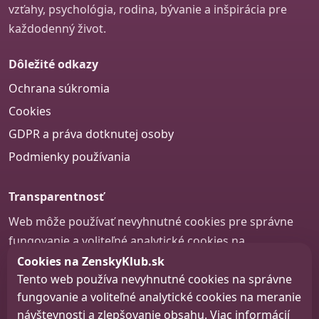
vzťahy, psychológia, rodina, bývanie a inšpirácia pre
každodenný život.
Dôležité odkazy
Ochrana súkromia
Cookies
GDPR a práva dotknutej osoby
Podmienky používania
Transparentnosť
Web môže používať nevyhnutné cookies pre správne
fungovanie a voliteľné analytické cookies na
zlepšovanie obsahu a používateľskej skúsenosti.
Cookies na ZenskyKlub.sk
Tento web používa nevyhnutné cookies na správne
Nastavenie cookies
fungovanie a voliteľné analytické cookies na meranie
návštevnosti a zlepšovanie obsahu. Viac informácií