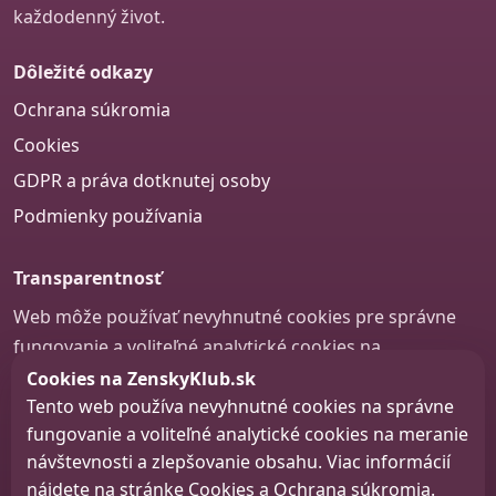
každodenný život.
Dôležité odkazy
Ochrana súkromia
Cookies
GDPR a práva dotknutej osoby
Podmienky používania
Transparentnosť
Web môže používať nevyhnutné cookies pre správne
fungovanie a voliteľné analytické cookies na
zlepšovanie obsahu a používateľskej skúsenosti.
Cookies na ZenskyKlub.sk
Tento web používa nevyhnutné cookies na správne
Nastavenie cookies
fungovanie a voliteľné analytické cookies na meranie
návštevnosti a zlepšovanie obsahu. Viac informácií
nájdete na stránke
Cookies
a
Ochrana súkromia
.
© 2026 zenskyklub.sk