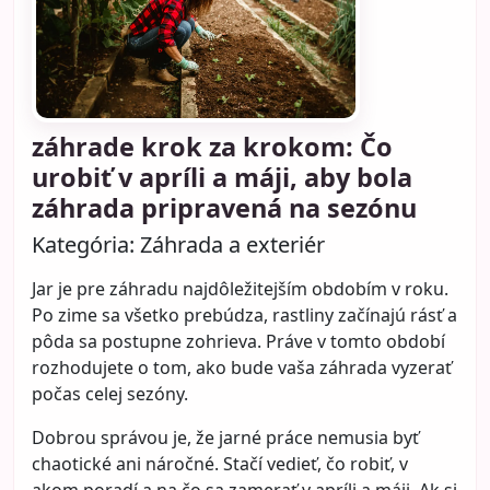
záhrade krok za krokom: Čo
urobiť v apríli a máji, aby bola
záhrada pripravená na sezónu
Kategória:
Záhrada a exteriér
Jar je pre záhradu najdôležitejším obdobím v roku.
Po zime sa všetko prebúdza, rastliny začínajú rásť a
pôda sa postupne zohrieva. Práve v tomto období
rozhodujete o tom, ako bude vaša záhrada vyzerať
počas celej sezóny.
Dobrou správou je, že jarné práce nemusia byť
chaotické ani náročné. Stačí vedieť, čo robiť, v
akom poradí a na čo sa zamerať v apríli a máji. Ak si