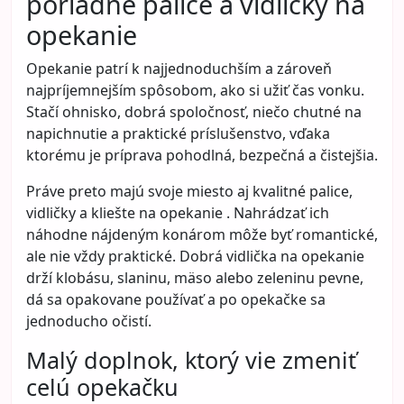
poriadne palice a vidličky na
opekanie
Opekanie patrí k najjednoduchším a zároveň
najpríjemnejším spôsobom, ako si užiť čas vonku.
Stačí ohnisko, dobrá spoločnosť, niečo chutné na
napichnutie a praktické príslušenstvo, vďaka
ktorému je príprava pohodlná, bezpečná a čistejšia.
Práve preto majú svoje miesto aj kvalitné
palice,
vidličky a kliešte na opekanie
. Nahrádzať ich
náhodne nájdeným konárom môže byť romantické,
ale nie vždy praktické. Dobrá vidlička na opekanie
drží klobásu, slaninu, mäso alebo zeleninu pevne,
dá sa opakovane používať a po opekačke sa
jednoducho očistí.
Malý doplnok, ktorý vie zmeniť
celú opekačku