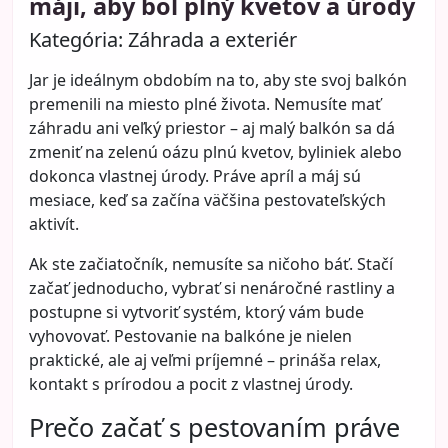
máji, aby bol plný kvetov a úrody
Kategória:
Záhrada a exteriér
Jar je ideálnym obdobím na to, aby ste svoj balkón
premenili na miesto plné života. Nemusíte mať
záhradu ani veľký priestor – aj malý balkón sa dá
zmeniť na zelenú oázu plnú kvetov, byliniek alebo
dokonca vlastnej úrody. Práve apríl a máj sú
mesiace, keď sa začína väčšina pestovateľských
aktivít.
Ak ste začiatočník, nemusíte sa ničoho báť. Stačí
začať jednoducho, vybrať si nenáročné rastliny a
postupne si vytvoriť systém, ktorý vám bude
vyhovovať. Pestovanie na balkóne je nielen
praktické, ale aj veľmi príjemné – prináša relax,
kontakt s prírodou a pocit z vlastnej úrody.
Prečo začať s pestovaním práve