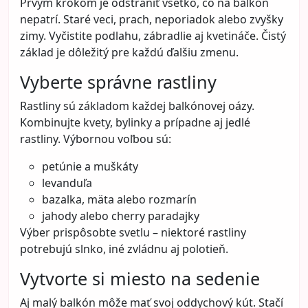
Prvým krokom je odstrániť všetko, čo na balkón
nepatrí. Staré veci, prach, neporiadok alebo zvyšky
zimy. Vyčistite podlahu, zábradlie aj kvetináče. Čistý
základ je dôležitý pre každú ďalšiu zmenu.
Vyberte správne rastliny
Rastliny sú základom každej balkónovej oázy.
Kombinujte kvety, bylinky a prípadne aj jedlé
rastliny. Výbornou voľbou sú:
petúnie a muškáty
levanduľa
bazalka, mäta alebo rozmarín
jahody alebo cherry paradajky
Výber prispôsobte svetlu – niektoré rastliny
potrebujú slnko, iné zvládnu aj polotieň.
Vytvorte si miesto na sedenie
Aj malý balkón môže mať svoj oddychový kút. Stačí