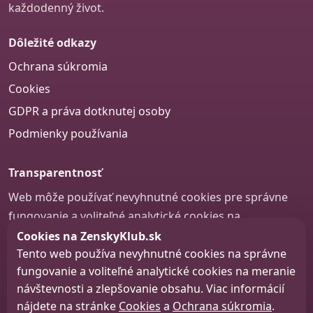
každodenný život.
Dôležité odkazy
Ochrana súkromia
Cookies
GDPR a práva dotknutej osoby
Podmienky používania
Transparentnosť
Web môže používať nevyhnutné cookies pre správne
fungovanie a voliteľné analytické cookies na
zlepšovanie obsahu a používateľskej skúsenosti.
Cookies na ZenskyKlub.sk
Tento web používa nevyhnutné cookies na správne
Nastavenie cookies
fungovanie a voliteľné analytické cookies na meranie
návštevnosti a zlepšovanie obsahu. Viac informácií
nájdete na stránke
Cookies
a
Ochrana súkromia
.
© 2026 zenskyklub.sk