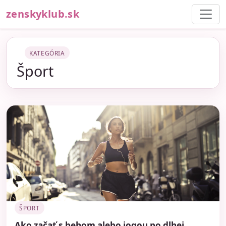
zenskyklub.sk
KATEGÓRIA
Šport
ŠPORT
Ako začať s behom alebo jogou po dlhej