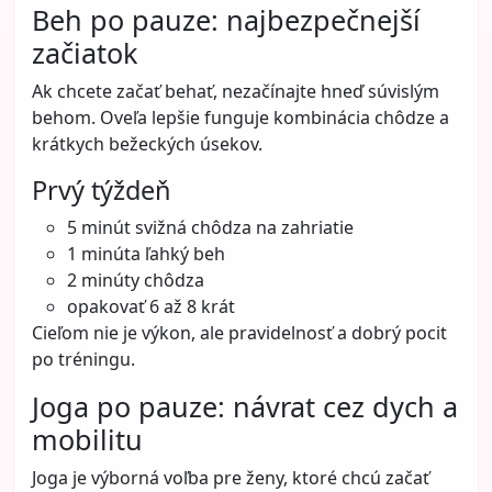
Beh po pauze: najbezpečnejší
začiatok
Ak chcete začať behať, nezačínajte hneď súvislým
behom. Oveľa lepšie funguje kombinácia chôdze a
krátkych bežeckých úsekov.
Prvý týždeň
5 minút svižná chôdza na zahriatie
1 minúta ľahký beh
2 minúty chôdza
opakovať 6 až 8 krát
Cieľom nie je výkon, ale pravidelnosť a dobrý pocit
po tréningu.
Joga po pauze: návrat cez dych a
mobilitu
Joga je výborná voľba pre ženy, ktoré chcú začať