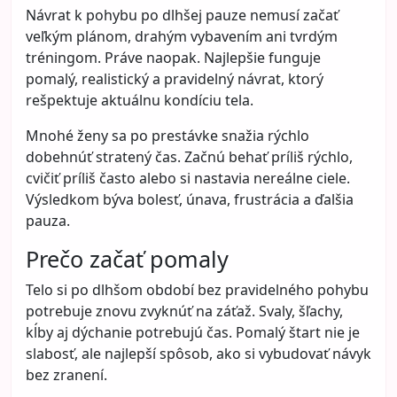
Návrat k pohybu po dlhšej pauze nemusí začať
veľkým plánom, drahým vybavením ani tvrdým
tréningom. Práve naopak. Najlepšie funguje
pomalý, realistický a pravidelný návrat, ktorý
rešpektuje aktuálnu kondíciu tela.
Mnohé ženy sa po prestávke snažia rýchlo
dobehnúť stratený čas. Začnú behať príliš rýchlo,
cvičiť príliš často alebo si nastavia nereálne ciele.
Výsledkom býva bolesť, únava, frustrácia a ďalšia
pauza.
Prečo začať pomaly
Telo si po dlhšom období bez pravidelného pohybu
potrebuje znovu zvyknúť na záťaž. Svaly, šľachy,
kĺby aj dýchanie potrebujú čas. Pomalý štart nie je
slabosť, ale najlepší spôsob, ako si vybudovať návyk
bez zranení.