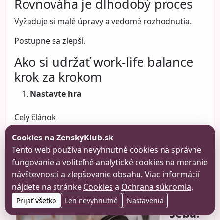
Rovnováha je dlhodobý proces
Vyžaduje si malé úpravy a vedomé rozhodnutia.
Postupne sa zlepší.
Ako si udržať work-life balance
krok za krokom
Nastavte hra
Celý článok
Cookies na ZenskyKlub.sk
Tento web používa nevyhnutné cookies na správne
Ako si
fungovanie a voliteľné analytické cookies na meranie
nájsť
návštevnosti a zlepšovanie obsahu. Viac informácií
čas
nájdete na stránke
Cookies
a
Ochrana súkromia
.
pre
Prijať všetko
Len nevyhnutné
Nastavenia
seba: