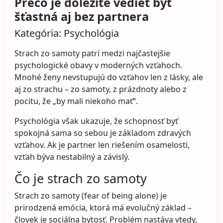
Prečo je dôležité vedieť byť
šťastná aj bez partnera
Kategória:
Psychológia
Strach zo samoty patrí medzi najčastejšie
psychologické obavy v moderných vzťahoch.
Mnohé ženy nevstupujú do vzťahov len z lásky, ale
aj zo strachu – zo samoty, z prázdnoty alebo z
pocitu, že „by mali niekoho mať“.
Psychológia však ukazuje, že schopnosť byť
spokojná sama so sebou je základom zdravých
vzťahov. Ak je partner len riešením osamelosti,
vzťah býva nestabilný a závislý.
Čo je strach zo samoty
Strach zo samoty (fear of being alone) je
prirodzená emócia, ktorá má evolučný základ –
človek je sociálna bytosť. Problém nastáva vtedy,