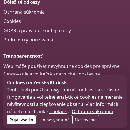
Dôležité odkazy
Ochrana súkromia
Cookies
GDPR a práva dotknutej osoby
Podmienky používania
Transparentnosť
Web môže používať nevyhnutné cookies pre správne
fungovanie a voliteľné analytické cookies na
zlepšovanie obsahu a používateľskej skúsenosti.
Cookies na ZenskyKlub.sk
Tento web používa nevyhnutné cookies na správne
Nastavenie cookies
fungovanie a voliteľné analytické cookies na meranie
návštevnosti a zlepšovanie obsahu. Viac informácií
nájdete na stránke
Cookies
a
Ochrana súkromia
.
© 2026 zenskyklub.sk
Prijať všetko
Len nevyhnutné
Nastavenia
Web design, tvorba webu a SEO –
Consultee, s.r.o.