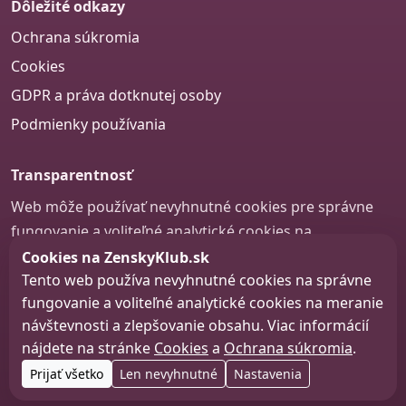
Dôležité odkazy
Ochrana súkromia
Cookies
GDPR a práva dotknutej osoby
Podmienky používania
Transparentnosť
Web môže používať nevyhnutné cookies pre správne
fungovanie a voliteľné analytické cookies na
zlepšovanie obsahu a používateľskej skúsenosti.
Cookies na ZenskyKlub.sk
Tento web používa nevyhnutné cookies na správne
Nastavenie cookies
fungovanie a voliteľné analytické cookies na meranie
návštevnosti a zlepšovanie obsahu. Viac informácií
nájdete na stránke
Cookies
a
Ochrana súkromia
.
© 2026 zenskyklub.sk
Prijať všetko
Len nevyhnutné
Nastavenia
Web design, tvorba webu a SEO –
Consultee, s.r.o.