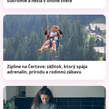
súkromie a heslá v online svete
Zipline na Čertove: zážitok, ktorý spája
adrenalín, prírodu a rodinnú zábavu