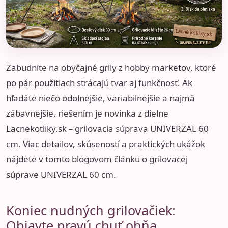
Zabudnite na obyčajné grily z hobby marketov, ktoré
po pár použitiach strácajú tvar aj funkčnosť. Ak
hľadáte niečo odolnejšie, variabilnejšie a najmä
zábavnejšie, riešením je novinka z dielne
Lacnekotliky.sk – grilovacia súprava UNIVERZAL 60
cm. Viac detailov, skúseností a praktických ukážok
nájdete v
tomto blogovom článku o grilovacej
súprave UNIVERZAL 60 cm
.
Koniec nudných grilovačiek:
Objavte pravú chuť ohňa