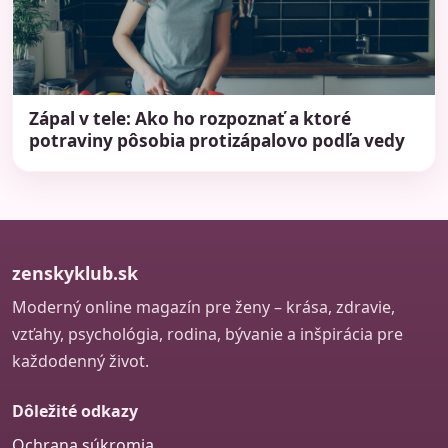
Zápal v tele: Ako ho rozpoznať a ktoré
potraviny pôsobia protizápalovo podľa vedy
zenskyklub.sk
Moderný online magazín pre ženy – krása, zdravie,
vzťahy, psychológia, rodina, bývanie a inšpirácia pre
každodenný život.
Dôležité odkazy
Ochrana súkromia