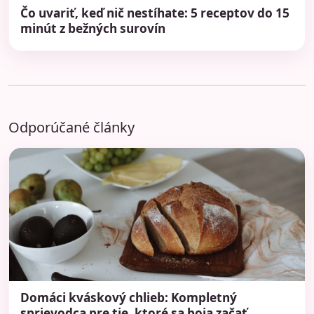
Čo uvariť, keď nič nestíhate: 5 receptov do 15
minút z bežných surovín
Odporúčané články
Domáci kváskový chlieb: Kompletný
sprievodca pre tie, ktoré sa boja začať