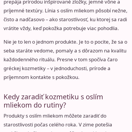
prepája prírodou inšpirované zložky, jemné vône a
príjemné textúry. Línia s oslím mliekom pôsobí nežne,
čisto a nadčasovo – ako starostlivosť, ku ktorej sa radi
vrátite vždy, keď pokožka potrebuje viac pohodlia.
Nie je to len o jednom produkte. Je to o pocite, že sa o
seba staráte vedome, pomaly a s dôrazom na kvalitu
každodenného rituálu. Presne v tom spočíva čaro
gréckej kozmetiky – v jednoduchosti, prírode a
príjemnom kontakte s pokožkou.
Kedy zaradiť kozmetiku s oslím
mliekom do rutiny?
Produkty s oslím mliekom môžete zaradiť do
starostlivosti počas celého roka. V zime potešia