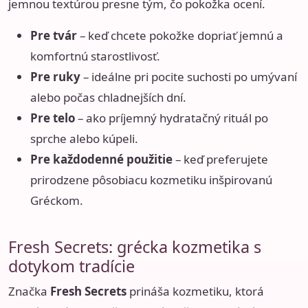
jemnou textúrou presne tým, čo pokožka ocení.
Pre tvár
– keď chcete pokožke dopriať jemnú a
komfortnú starostlivosť.
Pre ruky
– ideálne pri pocite suchosti po umývaní
alebo počas chladnejších dní.
Pre telo
– ako príjemný hydratačný rituál po
sprche alebo kúpeli.
Pre každodenné použitie
– keď preferujete
prirodzene pôsobiacu kozmetiku inšpirovanú
Gréckom.
Fresh Secrets: grécka kozmetika s
dotykom tradície
Značka
Fresh Secrets
prináša kozmetiku, ktorá