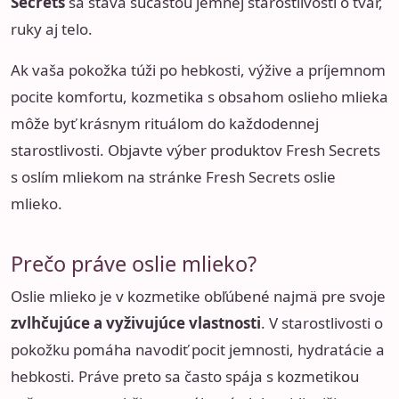
Secrets
sa stáva súčasťou jemnej starostlivosti o tvár,
ruky aj telo.
Ak vaša pokožka túži po hebkosti, výžive a príjemnom
pocite komfortu, kozmetika s obsahom oslieho mlieka
môže byť krásnym rituálom do každodennej
starostlivosti. Objavte výber produktov Fresh Secrets
s oslím mliekom na stránke
Fresh Secrets oslie
mlieko
.
Prečo práve oslie mlieko?
Oslie mlieko je v kozmetike obľúbené najmä pre svoje
zvlhčujúce a vyživujúce vlastnosti
. V starostlivosti o
pokožku pomáha navodiť pocit jemnosti, hydratácie a
hebkosti. Práve preto sa často spája s kozmetikou