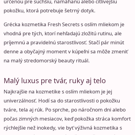
určenou pre suchšiu, namáhanú alebo citlivejšiu
pokožku, ktorá potrebuje šetrný dotyk.
Grécka kozmetika Fresh Secrets s oslím mliekom je
vhodná pre tých, ktorí nehľadajú zložitú rutinu, ale
príjemnú a pravidelnú starostlivosť. Stačí pár minút
denne a obyčajný moment v kúpeľni sa môže zmeniť
na malý stredomorský beauty rituál.
Malý luxus pre tvár, ruky aj telo
Najkrajšie na kozmetike s oslím mliekom je jej
univerzálnosť. Hodí sa do starostlivosti o pokožku
tváre, tela aj rúk. Po sprche, po náročnom dni alebo
počas zimných mesiacov, keď pokožka stráca komfort
rýchlejšie než inokedy, vie byť výživná kozmetika s