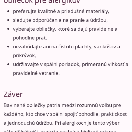
obliečok pre alergikov
preferujte kvalitné a priedušné materiály,
sledujte odporúčania na pranie a údržbu,
vyberajte obliečky, ktoré sa dajú pravidelne a
pohodlne prať,
nezabúdajte ani na čistotu plachty, vankúšov a
prikrývok,
udržiavajte v spálni poriadok, primeranú vlhkosť a
pravidelné vetranie.
Záver
Bavlnené obliečky patria medzi rozumnú voľbu pre
každého, kto chce v spálni spojiť pohodlie, praktickosť
a jednoduchú údržbu. Pri alergikoch je tento výber
ešte dôležitejší, pretože posteľná bielizeň priamo