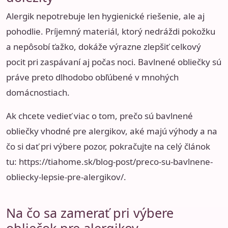
Alergik nepotrebuje len hygienické riešenie, ale aj
pohodlie. Príjemný materiál, ktorý nedráždi pokožku
a nepôsobí ťažko, dokáže výrazne zlepšiť celkový
pocit pri zaspávaní aj počas noci. Bavlnené obliečky sú
práve preto dlhodobo obľúbené v mnohých
domácnostiach.
Ak chcete vedieť viac o tom, prečo sú bavlnené
obliečky vhodné pre alergikov, aké majú výhody a na
čo si dať pri výbere pozor, pokračujte na celý článok
tu:
https://tiahome.sk/blog-post/preco-su-bavlnene-
obliecky-lepsie-pre-alergikov/
.
Na čo sa zamerať pri výbere