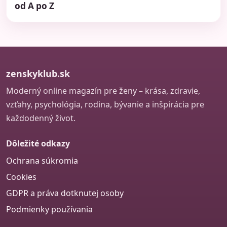
od A po Z
zenskyklub.sk
Moderný online magazín pre ženy – krása, zdravie,
vzťahy, psychológia, rodina, bývanie a inšpirácia pre
každodenný život.
Dôležité odkazy
Ochrana súkromia
Cookies
GDPR a práva dotknutej osoby
Podmienky používania