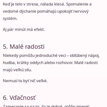
Keď je telo v strese, nálada klesá. Spomalenie a
vedomé dýchanie pomáhajú upokojiť nervový
systém.
Aj pár minút má efekt.
5. Malé radosti
Niekedy pomôžu jednoduché veci – obľúbený nápoj,
hudba, krátky oddych alebo rozhovor. Malé radosti
majú veľkú silu.
Nemusí to byť nič veľké.
6. Vďačnosť
Zameranie sa na to, čo je dobré, môže zmeniť