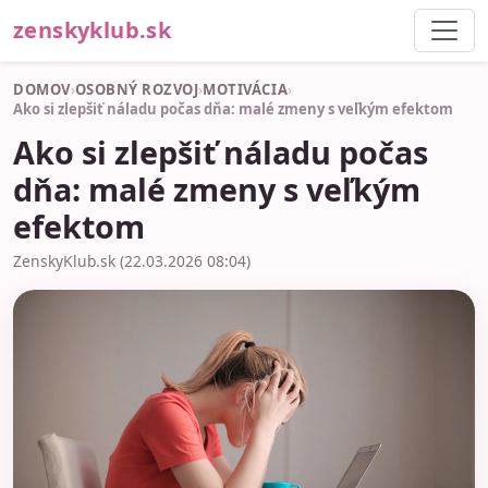
zenskyklub.sk
DOMOV
›
OSOBNÝ ROZVOJ
›
MOTIVÁCIA
›
Ako si zlepšiť náladu počas dňa: malé zmeny s veľkým efektom
Ako si zlepšiť náladu počas
dňa: malé zmeny s veľkým
efektom
ZenskyKlub.sk (22.03.2026 08:04)