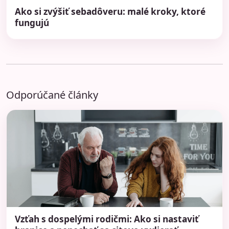
Ako si zvýšiť sebadôveru: malé kroky, ktoré
fungujú
Odporúčané články
Vzťah s dospelými rodičmi: Ako si nastaviť