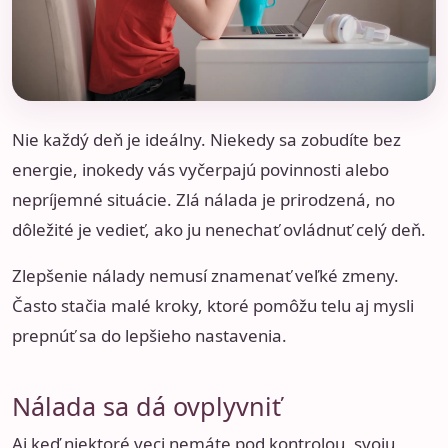
Nie každý deň je ideálny. Niekedy sa zobudíte bez
energie, inokedy vás vyčerpajú povinnosti alebo
nepríjemné situácie. Zlá nálada je prirodzená, no
dôležité je vedieť, ako ju nenechať ovládnuť celý deň.
Zlepšenie nálady nemusí znamenať veľké zmeny.
Často stačia malé kroky, ktoré pomôžu telu aj mysli
prepnúť sa do lepšieho nastavenia.
Nálada sa dá ovplyvniť
Aj keď niektoré veci nemáte pod kontrolou, svoju