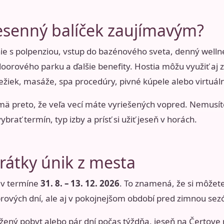
jesenný balíček zaujímavým?
ie s polpenziou, vstup do bazénového sveta, denný wellne
oorového parku a ďalšie benefity. Hostia môžu využiť aj z
ežiek, masáže, spa procedúry, pivné kúpele alebo virtuáln
ajmä preto, že veľa vecí máte vyriešených vopred. Nemusít
vybrať termín, typ izby a prísť si užiť jeseň v horách.
krátky únik z mesta
í v termíne
31. 8. – 13. 12. 2026
. To znamená, že si môžete
rových dní, ale aj v pokojnejšom období pred zimnou sez
dĺžený pobyt alebo pár dní počas týždňa, jeseň na Čertov