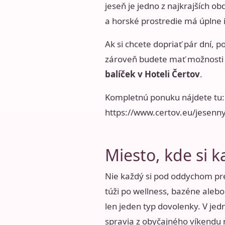
jeseň je jedno z najkrajších o
a horské prostredie má úplne 
Ak si chcete dopriať pár dní, 
zároveň budete mať možnosti n
balíček v Hoteli Čertov
.
Kompletnú ponuku nájdete tu:
https://www.certov.eu/jesenn
Miesto, kde si k
Nie každý si pod oddychom preds
túži po wellness, bazéne alebo
len jeden typ dovolenky. V jed
spravia z obyčajného víkendu 