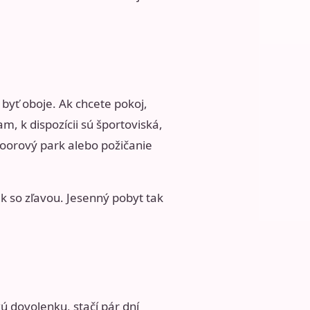
 byť oboje. Ak chcete pokoj,
m, k dispozícii sú športoviská,
utdoorový park alebo požičanie
k so zľavou. Jesenný pobyt tak
ú dovolenku, stačí pár dní