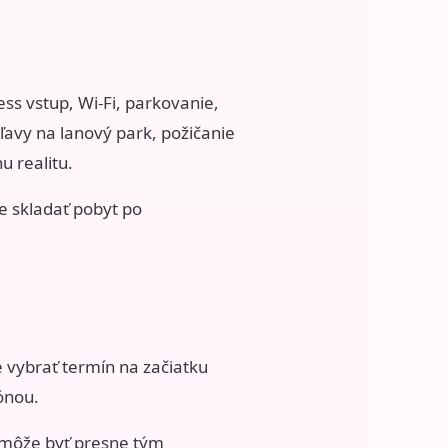
ss vstup, Wi-Fi, parkovanie,
ľavy na lanový park, požičanie
u realitu.
e skladať pobyt po
 vybrať termín na začiatku
ónou.
e môže byť presne tým