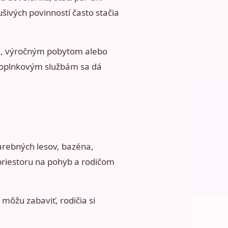
šivých povinností často stačia
, výročným pobytom alebo
oplnkovým službám sa dá
farebných lesov, bazéna,
 priestoru na pohyb a rodičom
môžu zabaviť, rodičia si