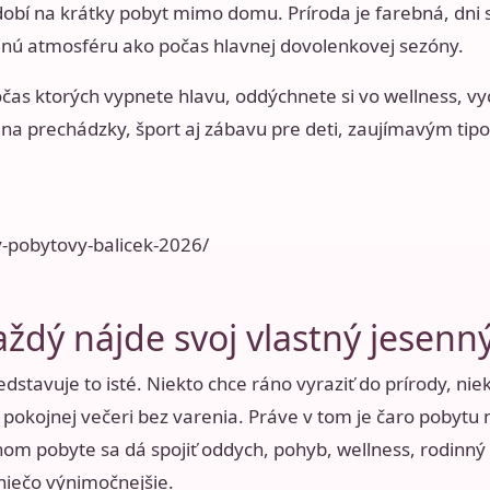
bdobí na krátky pobyt mimo domu. Príroda je farebná, dni s
inú atmosféru ako počas hlavnej dovolenkovej sezóny.
počas ktorých vypnete hlavu, oddýchnete si vo wellness, vy
a prechádzky, šport aj zábavu pre deti, zaujímavým tip
y-pobytovy-balicek-2026/
aždý nájde svoj vlastný jesenn
tavuje to isté. Niekto chce ráno vyraziť do prírody, niekt
 pokojnej večeri bez varenia. Práve v tom je čaro pobytu
nom pobyte sa dá spojiť oddych, pohyb, wellness, rodinný 
niečo výnimočnejšie.