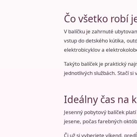
Čo všetko robí 
V balíčku je zahrnuté ubytovan
vstup do detského kútika, outd
elektrobicyklov a elektrokolob
Takýto balíček je praktický n
jednotlivých službách. Stačí si 
Ideálny čas na 
Jesenný pobytový balíček plat
jesene, počas farebných októb
Či už si vyberiete víkend, pre