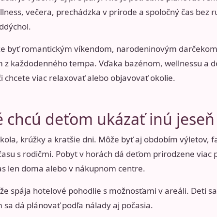
ness, večera, prechádzka v prírode a spoločný čas bez ru
oddýchol.
že byť romantickým víkendom, narodeninovým darčekom
 z každodenného tempa. Vďaka bazénom, wellnessu a d
i chcete viac relaxovať alebo objavovať okolie.
ré chcú deťom ukázať inú jeseň
škola, krúžky a kratšie dni. Môže byť aj obdobím výletov, 
 času s rodičmi. Pobyt v horách dá deťom prirodzene viac
 čas len doma alebo v nákupnom centre.
že spája hotelové pohodlie s možnosťami v areáli. Deti sa 
sa dá plánovať podľa nálady aj počasia.