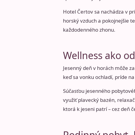
Hotel Čertov sa nachádza v pr
horský vzduch a pokojnejšie te
každodenného zhonu.
Wellness ako o
Jesenný deň v horách môže zač
keď sa vonku ochladí, príde na 
Súčasťou jesenného pobytového
využiť plavecký bazén, relaxač
ktorá k jeseni patrí – cez deň 
Rodinný pobyt, k