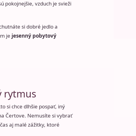
ú pokojnejšie, vzduch je svieži
chutnáte si dobré jedlo a
om je
jesenný pobytový
ý rytmus
o si chce dlhšie pospať, iný
 na Čertove. Nemusíte si vybrať
čas aj malé zážitky, ktoré