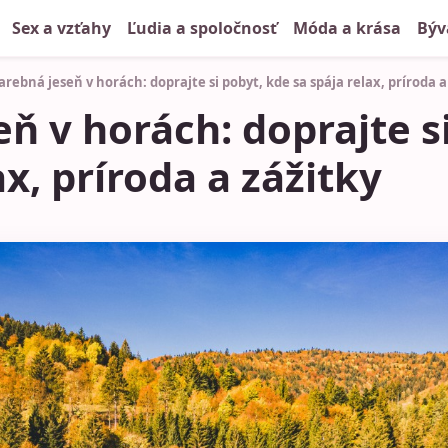
Sex a vzťahy
Ľudia a spoločnosť
Móda a krása
Býv
arebná jeseň v horách: doprajte si pobyt, kde sa spája relax, príroda a
ň v horách: doprajte s
ax, príroda a zážitky