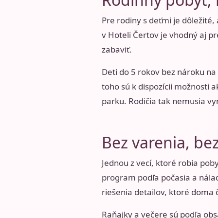
Pre rodiny s deťmi je dôležité
v Hoteli Čertov je vhodný aj p
zabaviť.
Deti do 5 rokov bez nároku na
toho sú k dispozícii možnosti 
parku. Rodičia tak nemusia vy
Bez varenia, be
Jednou z vecí, ktoré robia pob
program podľa počasia a nálady
riešenia detailov, ktoré doma 
Raňajky a večere sú podľa ob