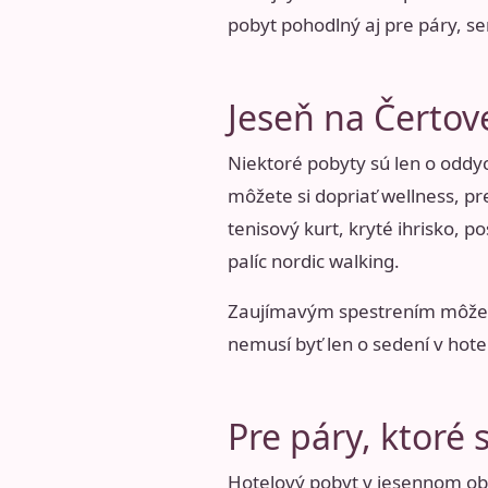
pobyt pohodlný aj pre páry, se
Jeseň na Čertov
Niektoré pobyty sú len o oddyc
môžete si dopriať wellness, pr
tenisový kurt, kryté ihrisko, p
palíc nordic walking.
Zaujímavým spestrením môže by
nemusí byť len o sedení v hote
Pre páry, ktoré 
Hotelový pobyt v jesennom obdo