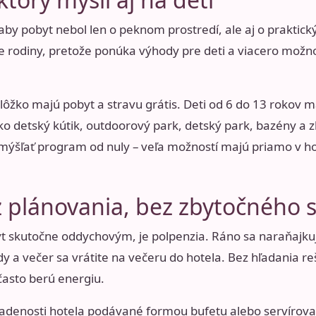
, aby pobyt nebol len o peknom prostredí, ale aj o praktic
re rodiny, pretože ponúka výhody pre deti a viacero možno
 lôžko majú pobyt a stravu grátis. Deti od 6 do 13 roko
ako detský kútik, outdoorový park, detský park, bazény a
mýšľať program od nuly – veľa možností majú priamo v hote
z plánovania, bez zbytočného 
yt skutočne oddychovým, je polpenzia. Ráno sa naraňajkuj
 a večer sa vrátite na večeru do hotela. Bez hľadania re
často berú energiu.
sadenosti hotela podávané formou bufetu alebo servíro