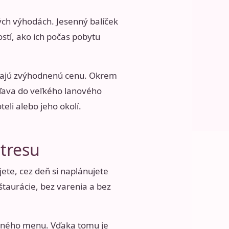
kých výhodách. Jesenný balíček
stí, ako ich počas pobytu
v majú zvýhodnenú cenu. Okrem
 zľava do veľkého lanového
li alebo jeho okolí.
stresu
ete, cez deň si naplánujete
štaurácie, bez varenia a bez
vaného menu. Vďaka tomu je