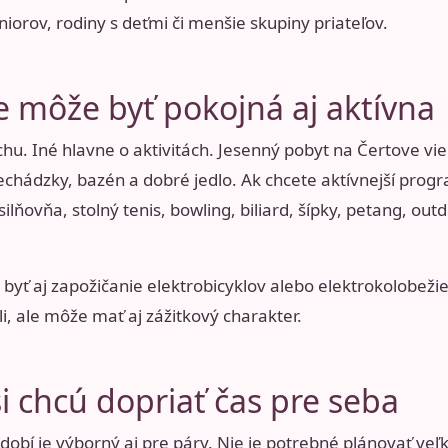
niorov, rodiny s deťmi či menšie skupiny priateľov.
e môže byť pokojná aj aktívna
hu. Iné hlavne o aktivitách. Jesenný pobyt na Čertove vie
echádzky, bazén a dobré jedlo. Ak chcete aktívnejší progra
osilňovňa, stolný tenis, bowling, biliard, šípky, petang, o
ť aj zapožičanie elektrobicyklov alebo elektrokolobežie
li, ale môže mať aj zážitkový charakter.
si chcú dopriať čas pre seba
bí je výborný aj pre páry. Nie je potrebné plánovať veľk