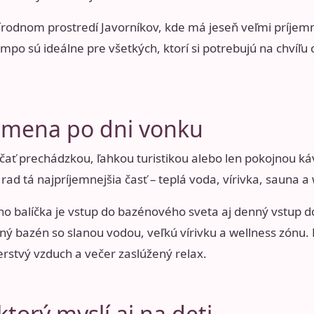
írodnom prostredí Javorníkov, kde má jeseň veľmi príjem
mpo sú ideálne pre všetkých, ktorí si potrebujú na chvíľ
dmena po dni vonku
ať prechádzkou, ľahkou turistikou alebo len pokojnou ká
rad tá najpríjemnejšia časť – teplá voda, vírivka, sauna a
 balíčka je vstup do bazénového sveta aj denný vstup d
ný bazén so slanou vodou, veľkú vírivku a wellness zónu.
čerstvý vzduch a večer zaslúžený relax.
torý myslí aj na deti