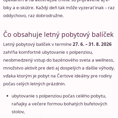
biky a e-skútre. Každý deň tak môže vyzerať inak – raz
oddychovo, raz dobrodružne.
Čo obsahuje letný pobytový balíček
Letný pobytový balíček v termíne
27. 6. – 31. 8. 2026
zahŕňa komfortné ubytovanie s polpenziou,
neobmedzený vstup do bazénového sveta a wellness,
množstvo aktivít pre deti aj dospelých a ďalšie výhody,
vďaka ktorým je pobyt na Čertove ideálny pre rodiny
počas celých letných prázdnin.
ubytovanie s polpenziou počas celého pobytu,
raňajky a večere formou bohatých bufetových
stolov,