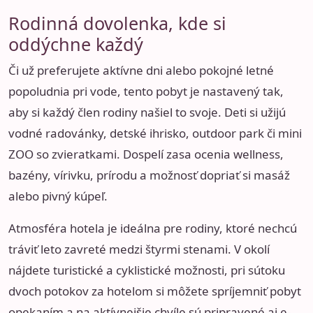
Rodinná dovolenka, kde si
oddýchne každý
Či už preferujete aktívne dni alebo pokojné letné
popoludnia pri vode, tento pobyt je nastavený tak,
aby si každý člen rodiny našiel to svoje. Deti si užijú
vodné radovánky, detské ihrisko, outdoor park či mini
ZOO so zvieratkami. Dospelí zasa ocenia wellness,
bazény, vírivku, prírodu a možnosť dopriať si masáž
alebo pivný kúpeľ.
Atmosféra hotela je ideálna pre rodiny, ktoré nechcú
tráviť leto zavreté medzi štyrmi stenami. V okolí
nájdete turistické a cyklistické možnosti, pri sútoku
dvoch potokov za hotelom si môžete spríjemniť pobyt
opekaním a na aktívnejšie chvíle sú pripravené aj e-