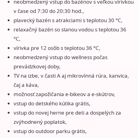
neobmedzený vstup do bazénov s veľkou vírivkou
v čase od 7:30 do 20:30 hod.,
plavecký bazén s atrakciami s teplotou 30 °C,
relaxačný bazén so slanou vodou s teplotou 36
°C,
vírivka pre 12 osôb s teplotou 36 °C,
neobmedzený vstup do wellness počas
prevádzkovej doby,
TV na izbe, v časti A aj mikrovlnná rúra, kanvica,
čaj a káva,
možnosť zapožičania e-bikeov a e-skútrov,
vstup do detského kútika grátis,
vstup do novej herne pre deti a dospelých za
zvýhodnený poplatok,
vstup do outdoor parku grátis,