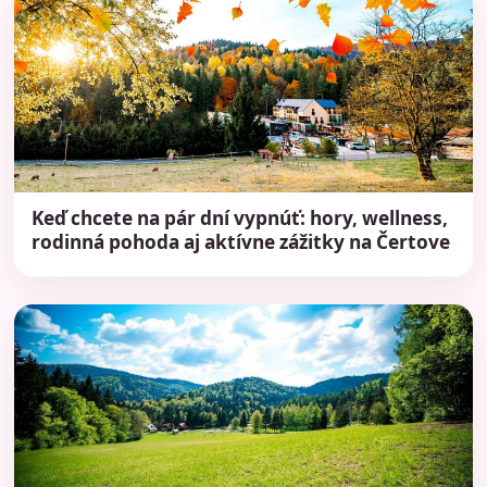
Keď chcete na pár dní vypnúť: hory, wellness,
rodinná pohoda aj aktívne zážitky na Čertove