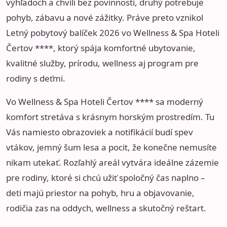
výhľadoch a chvíli bez povinností, druhý potrebuje
pohyb, zábavu a nové zážitky. Práve preto vznikol
Letný pobytový balíček 2026 vo Wellness & Spa Hoteli
Čertov ****
, ktorý spája komfortné ubytovanie,
kvalitné služby, prírodu, wellness aj program pre
rodiny s deťmi.
Vo Wellness & Spa Hoteli Čertov **** sa moderný
komfort stretáva s krásnym horským prostredím. Tu
Vás namiesto obrazoviek a notifikácií budí spev
vtákov, jemný šum lesa a pocit, že konečne nemusíte
nikam utekať. Rozľahlý areál vytvára ideálne zázemie
pre rodiny, ktoré si chcú užiť spoločný čas naplno –
deti majú priestor na pohyb, hru a objavovanie,
rodičia zas na oddych, wellness a skutočný reštart.