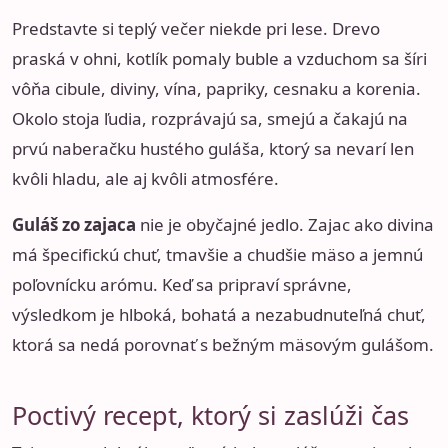
Predstavte si teplý večer niekde pri lese. Drevo
praská v ohni, kotlík pomaly buble a vzduchom sa šíri
vôňa cibule, diviny, vína, papriky, cesnaku a korenia.
Okolo stoja ľudia, rozprávajú sa, smejú a čakajú na
prvú naberačku hustého guláša, ktorý sa nevarí len
kvôli hladu, ale aj kvôli atmosfére.
Guláš zo zajaca
nie je obyčajné jedlo. Zajac ako divina
má špecifickú chuť, tmavšie a chudšie mäso a jemnú
poľovnícku arómu. Keď sa pripraví správne,
výsledkom je hlboká, bohatá a nezabudnuteľná chuť,
ktorá sa nedá porovnať s bežným mäsovým gulášom.
Poctivý recept, ktorý si zaslúži čas