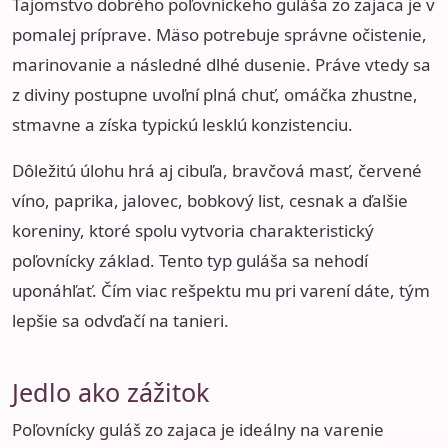
Tajomstvo dobrého poľovníckeho guláša zo zajaca je v
pomalej príprave. Mäso potrebuje správne očistenie,
marinovanie a následné dlhé dusenie. Práve vtedy sa
z diviny postupne uvoľní plná chuť, omáčka zhustne,
stmavne a získa typickú lesklú konzistenciu.
Dôležitú úlohu hrá aj cibuľa, bravčová masť, červené
víno, paprika, jalovec, bobkový list, cesnak a ďalšie
koreniny, ktoré spolu vytvoria charakteristický
poľovnícky základ. Tento typ guláša sa nehodí
uponáhľať. Čím viac rešpektu mu pri varení dáte, tým
lepšie sa odvďačí na tanieri.
Jedlo ako zážitok
Poľovnícky guláš zo zajaca je ideálny na varenie