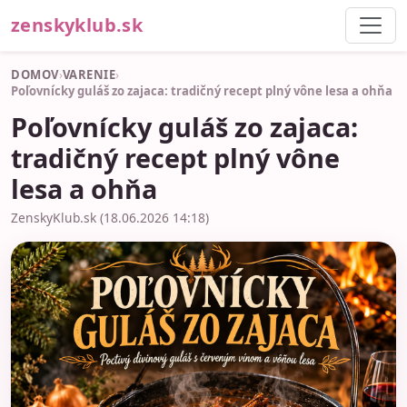
zenskyklub.sk
DOMOV
›
VARENIE
›
Poľovnícky guláš zo zajaca: tradičný recept plný vône lesa a ohňa
Poľovnícky guláš zo zajaca:
tradičný recept plný vône
lesa a ohňa
ZenskyKlub.sk (18.06.2026 14:18)