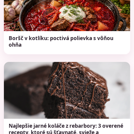
Boršč v kotlíku: poctivá polievka s vôňou
ohňa
Najlepšie jarné koláče z rebarbory: 3 overené
recepty, ktoré sú šťavnaté, svieže a