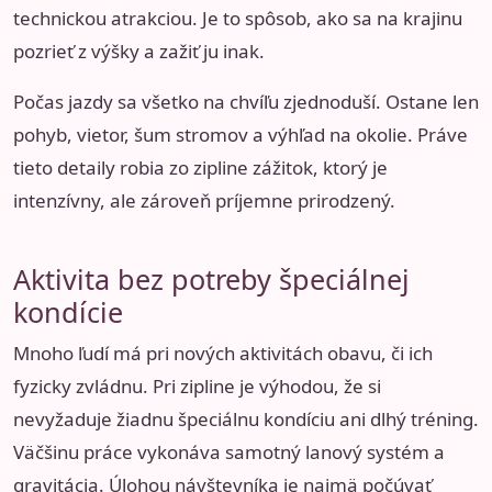
technickou atrakciou. Je to spôsob, ako sa na krajinu
pozrieť z výšky a zažiť ju inak.
Počas jazdy sa všetko na chvíľu zjednoduší. Ostane len
pohyb, vietor, šum stromov a výhľad na okolie. Práve
tieto detaily robia zo zipline zážitok, ktorý je
intenzívny, ale zároveň príjemne prirodzený.
Aktivita bez potreby špeciálnej
kondície
Mnoho ľudí má pri nových aktivitách obavu, či ich
fyzicky zvládnu. Pri zipline je výhodou, že si
nevyžaduje žiadnu špeciálnu kondíciu ani dlhý tréning.
Väčšinu práce vykonáva samotný lanový systém a
gravitácia. Úlohou návštevníka je najmä počúvať