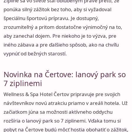
Zipline sa vo svete stal obľúbeným práve preto, že
ponúka silný zážitok bez toho, aby si vyžadoval
špeciálnu športovú prípravu. Je dostupný,
zrozumiteľný a pritom dostatočne výnimočný na to,
aby zanechal dojem. Pre niekoho je to výzva, pre
iného zábava a pre ďalšieho spôsob, ako na chvíľu
vypnúť od bežných starostí.
Novinka na Čertove: lanový park so
7 ziplinemi
Wellness & Spa Hotel Čertov pripravuje pre svojich
návštevníkov novú atrakciu priamo v areáli hotela. Už
začiatkom júna sa možnosti aktívneho oddychu
rozšíria o lanový park so 7 ziplinemi. Vďaka tomu si
pobyt na Čertove budú môcť hostia obohatiť o zážitok,