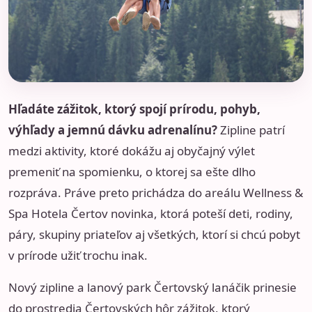
Hľadáte zážitok, ktorý spojí prírodu, pohyb,
výhľady a jemnú dávku adrenalínu?
Zipline patrí
medzi aktivity, ktoré dokážu aj obyčajný výlet
premeniť na spomienku, o ktorej sa ešte dlho
rozpráva. Práve preto prichádza do areálu Wellness &
Spa Hotela Čertov novinka, ktorá poteší deti, rodiny,
páry, skupiny priateľov aj všetkých, ktorí si chcú pobyt
v prírode užiť trochu inak.
Nový
zipline a lanový park Čertovský lanáčik
prinesie
do prostredia Čertovských hôr zážitok, ktorý