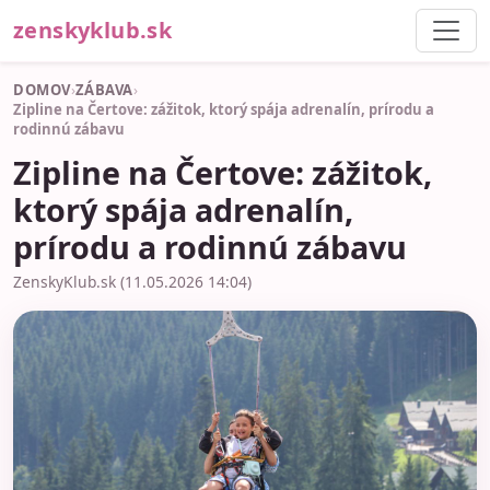
zenskyklub.sk
DOMOV
›
ZÁBAVA
›
Zipline na Čertove: zážitok, ktorý spája adrenalín, prírodu a
rodinnú zábavu
Zipline na Čertove: zážitok,
ktorý spája adrenalín,
prírodu a rodinnú zábavu
ZenskyKlub.sk (11.05.2026 14:04)