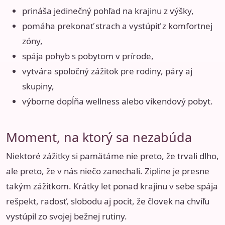
prináša jedinečný pohľad na krajinu z výšky,
pomáha prekonať strach a vystúpiť z komfortnej
zóny,
spája pohyb s pobytom v prírode,
vytvára spoločný zážitok pre rodiny, páry aj
skupiny,
výborne dopĺňa wellness alebo víkendový pobyt.
Moment, na ktorý sa nezabúda
Niektoré zážitky si pamätáme nie preto, že trvali dlho,
ale preto, že v nás niečo zanechali. Zipline je presne
takým zážitkom. Krátky let ponad krajinu v sebe spája
rešpekt, radosť, slobodu aj pocit, že človek na chvíľu
vystúpil zo svojej bežnej rutiny.