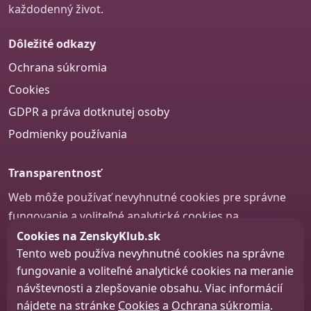
každodenný život.
Dôležité odkazy
Ochrana súkromia
Cookies
GDPR a práva dotknutej osoby
Podmienky používania
Transparentnosť
Web môže používať nevyhnutné cookies pre správne
fungovanie a voliteľné analytické cookies na
zlepšovanie obsahu a používateľskej skúsenosti.
Cookies na ZenskyKlub.sk
Tento web používa nevyhnutné cookies na správne
Nastavenie cookies
fungovanie a voliteľné analytické cookies na meranie
návštevnosti a zlepšovanie obsahu. Viac informácií
nájdete na stránke
Cookies
a
Ochrana súkromia
.
© 2026 zenskyklub.sk