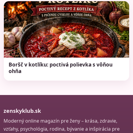
Boršč v kotlíku: poctivá polievka s vôňou
ohňa
zenskyklub.sk
Moderný online magazín pre ženy – krása, zdravie,
vzťahy, psychológia, rodina, bývanie a inšpirácia pre