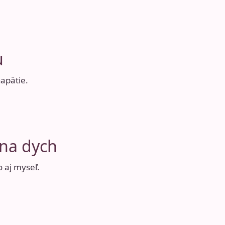
u
apätie.
 na dych
 aj myseľ.