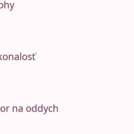
lohy
konalosť
stor na oddych
.