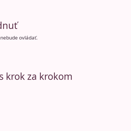
ádnuť
s nebude ovládať.
es krok za krokom