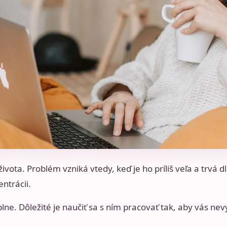
ivota. Problém vzniká vtedy, keď je ho príliš veľa a trvá d
ntrácii.
plne. Dôležité je naučiť sa s ním pracovať tak, aby vás ne