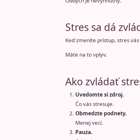
Oddych je nevyhnutný.
Stres sa dá zvl
Keď zmeníte prístup, stres vá
Máte na to vplyv.
Ako zvládať str
Uvedomte si zdroj.
Čo vás stresuje.
Obmedzte podnety.
Menej vecí.
Pauza.