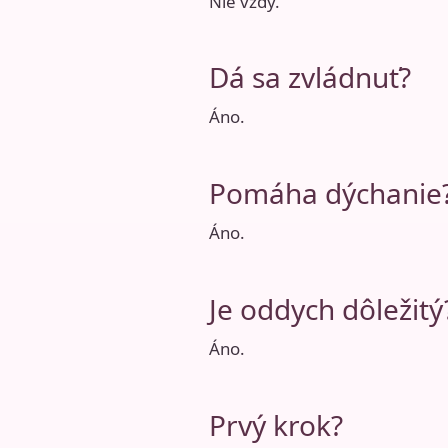
Nie vždy.
Dá sa zvládnuť?
Áno.
Pomáha dýchanie
Áno.
Je oddych dôležitý
Áno.
Prvý krok?