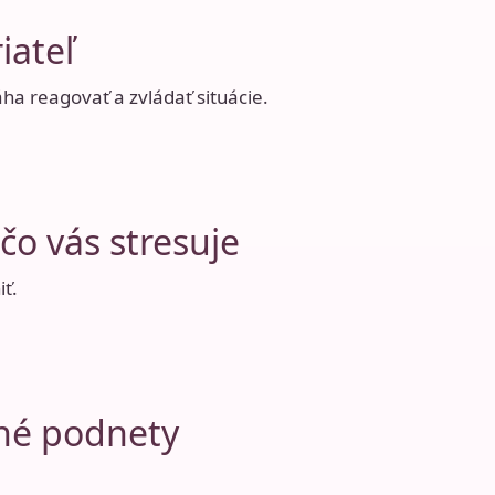
iateľ
a reagovať a zvládať situácie.
čo vás stresuje
iť.
čné podnety