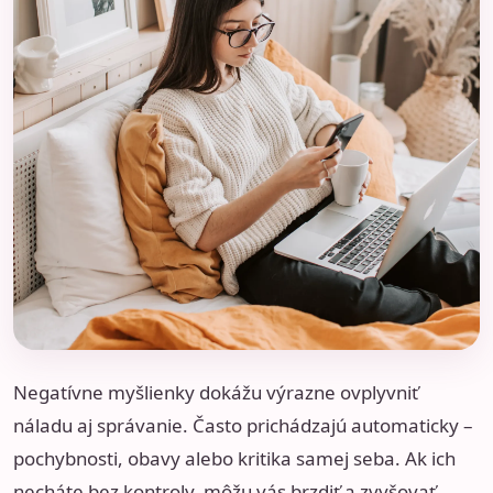
Negatívne myšlienky dokážu výrazne ovplyvniť
náladu aj správanie. Často prichádzajú automaticky –
pochybnosti, obavy alebo kritika samej seba. Ak ich
necháte bez kontroly, môžu vás brzdiť a zvyšovať