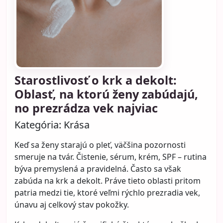
Udržateľná móda: Ako
nakupovať menej, ale
kvalitnejšie a vytvoriť si šatník,
ktorý vydrží roky
Kategória:
Móda
Šatník plný oblečenia ešte automaticky
neznamená, že sa žena oblieka dobre, prakticky
alebo spokojne. Mnohé ženy dnes cítia presný
opak – v skrini je veľa vecí, no pritom majú pocit, že
stále nemajú to, čo skutočne potrebujú. Často
nakupujú impulzívne, kupujú lacné kúsky „na jednu
sezónu“ a po čase zisťujú, že oblečenie rýchlo
stratilo tvar, farbu alebo jednoducho prestalo dávať
zmysel.
Práve preto sa čoraz viac hovorí o udržateľnej
móde. Nejde len o ekologický pojem alebo módne