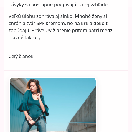
Celý článok
Hydratácia vs. výživa: Kedy vaša
pleť potrebuje vodu a kedy olej?
Kategória:
Krása