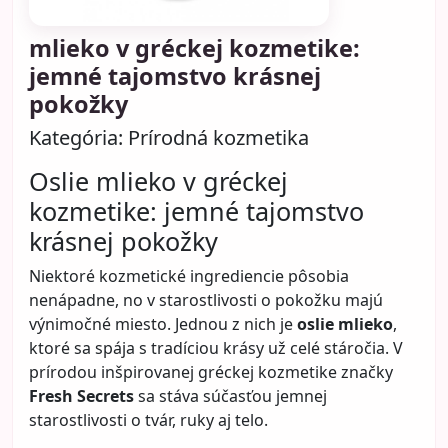
Doplnky, ktoré omladia váš
outfit: Ako využiť šatky, opasky a
bižutériu, aby ste pôsobili sviežo
a štýlovo
Kategória:
Móda
Mnohé ženy si myslia, že ak chcú pôsobiť
modernejšie, sviežejšie alebo mladistvejšie, musia
meniť celý šatník. V praxi to však často vôbec nie je
potrebné. Veľmi veľký rozdiel dokážu urobiť práve
doplnky. Aj jednoduchý outfit, ktorý by inak pôsobil
trochu obyčajne alebo príliš bezpečne, môže vďaka
nim získať úplne nový výraz.
Šatky, opasky, náušnice, náramky, retiazky, okuliare
alebo kabelka nie sú len drobnosti navyše. Práve
ony často rozhodujú o tom, či outfit vyzerá