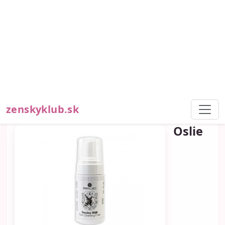
návyky sa postupne podpisujú na jej vzhľade.
Veľkú úlohu zohráva aj slnko. Mnohé ženy si
chránia tvár SPF krémom, no na krk a dekolt
zabúdajú. Práve UV žiarenie pritom patrí medzi
hlavné faktory
Celý článok