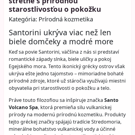
udržať zdravé vlasy aj pri
pravidelnom farbení: Triky od
kaderníkov, ktoré fungujú
Kategória:
Krása
Farbenie vlasov je pre mnoho žien bežnou
súčasťou starostlivosti o vzhľad. Či už ide o
prekrytie šedín, oživenie prirodzenej farby alebo
úplnú zmenu štýlu, vlasy zohrávajú v celkovom
dojme veľkú úlohu. Problém však nastáva vtedy,
keď sa spolu s farbou začne zhoršovať aj kvalita
vlasov.
Suchosť, lámavosť, strata lesku alebo „unavený“