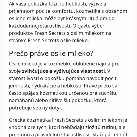
zastaralo, neutrálne alebo premyslene a moderne.
Dobre zvolené doplnky dokážu rozjasniť tvár,
zvýrazniť pás, pridať ženskosť, hravosť aj eleganciu.
A čo je najlepšie – netreba ich veľa.
Ak žena vie, ako s nimi pracovať, nepotrebuje veľké
módne experimenty. Stačí niekoľko správnych
detailov a celý outfit pôsobí ľahšie, mladšie a
aktuálnejšie.
Prečo doplnky omladzujú outfit
Omladzujúci efekt doplnkov nespočíva v tom, že by
z ženy robili niekoho iného. Ich sila je v tom, že
narušia stereotyp a dodajú outfitu energiu. Veľmi
často totiž nepôsobí „staršie“ samotná žena, ale
kombinácia oblečenia bez života, bez akcentu a bez
detailu, ktorý by outfit prepojil alebo oživil.
Doplnok vie urobiť presne to, čo outf