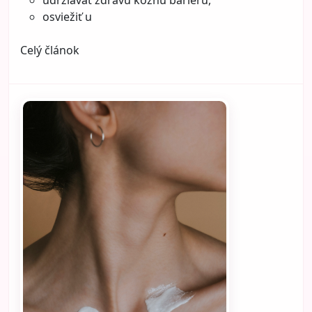
pozornosti.
Najväčší problém nevzniká samotným farbením,
ale tým, že sa starostlivosť neprispôsobí novému
stavu vlasov. Vlasy po farbení majú iné
Celý článok