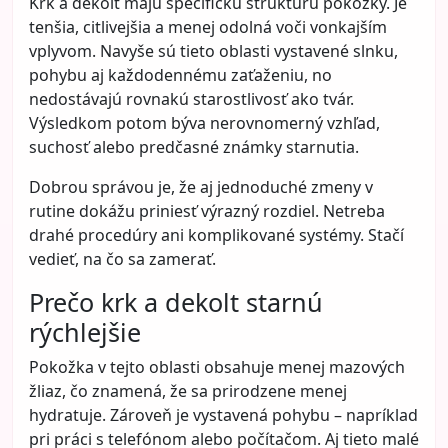
gesto pre pár nadšencov. V praxi je udržateľná
móda veľmi praktický prístup, ktorý pomáha žene
nakupovať rozumnejšie, mať kvalitnejší šatník a
zároveň míňať menej peňazí na zbytočnosti. Nie je
to o tom, že si už nikdy nič nekúpite. Je to o tom, že
budete kupovať premyslenejšie.
Udržateľnosť v móde totiž neznamená askézu.
Znamená väčší rešpekt k sebe, k svojmu štýlu, k
svojmu rozpočtu aj k samotnému oblečeniu.
Čo je udržateľná móda v
bežnom živote
Udržateľná móda sa veľmi často vysvetľuje zložito,
no v skutočnosti sa dá pochopiť jednoducho. Je to
spôsob obliekania a nakupovania, pri ktorom žena
kupuje menej vecí, ale vyberá si ich kvalitnejšie a
nosí ich dlhšie. Namiesto naháňania neustálych
novi