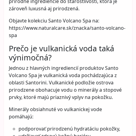
vzhľad vlasov patria medzi najčastejšie dôsledky
častého farbenia. Dobrou správou však je, že
farbenie nemusí automaticky znamenať
poškodené vlasy. Kľúčom je správna starostlivosť,
rozumné návyky a pochopenie toho, čo vlasy
skutočne potrebujú.
Aj kaderníci sa zhodujú na tom, že výsledok
nezávisí len od farby samotnej, ale najmä od toho,
ako sa o vlasy staráte medzi jednotlivými
farbeniami.
Prečo farbenie vlasy zaťažuje
Každý zásah do vlasovej štruktúry znamená určitú
záťaž. Farbenie môže ovplyvniť prirodzenú
ochrannú vrstvu vlasu, čo sa následne prejaví
suchosťou, zníženou pružnosťou alebo stratou
lesku. To však neznamená, že by ste sa farbenia
mali vzdať. Znamená to len, že vlasy potrebujú viac