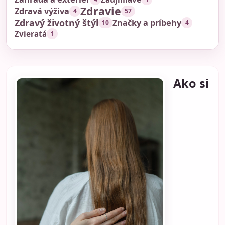
Zdravie
Zdravá výživa
4
57
Zdravý životný štýl
Značky a príbehy
10
4
Zvieratá
1
Ako si