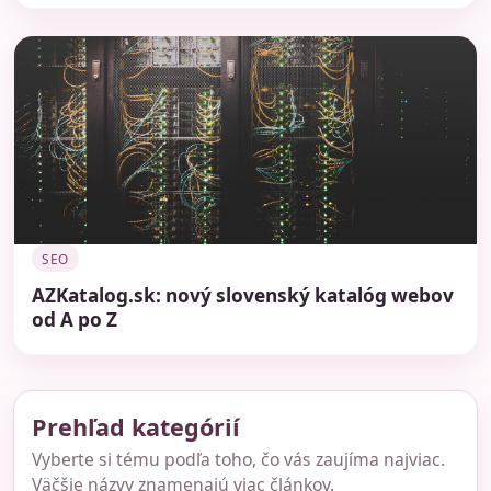
SEO
AZKatalog.sk: nový slovenský katalóg webov
od A po Z
Prehľad kategórií
Vyberte si tému podľa toho, čo vás zaujíma najviac.
Väčšie názvy znamenajú viac článkov.