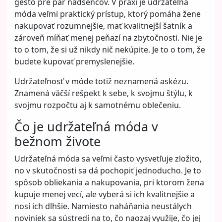
gesto pre pár nadšencov. V praxi je udržateľná
móda veľmi praktický prístup, ktorý pomáha žene
nakupovať rozumnejšie, mať kvalitnejší šatník a
zároveň míňať menej peňazí na zbytočnosti. Nie je
to o tom, že si už nikdy nič nekúpite. Je to o tom, že
budete kupovať premyslenejšie.
Udržateľnosť v móde totiž neznamená askézu.
Znamená väčší rešpekt k sebe, k svojmu štýlu, k
svojmu rozpočtu aj k samotnému oblečeniu.
Čo je udržateľná móda v
bežnom živote
Udržateľná móda sa veľmi často vysvetľuje zložito,
no v skutočnosti sa dá pochopiť jednoducho. Je to
spôsob obliekania a nakupovania, pri ktorom žena
kupuje menej vecí, ale vyberá si ich kvalitnejšie a
nosí ich dlhšie. Namiesto naháňania neustálych
noviniek sa sústredí na to, čo naozaj využije, čo jej