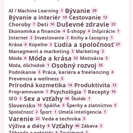
Bývanie
AI / Machine Learning
1
29
Bývanie a interiér
Cestovanie
19
12
Duševné zdravie
Choroby
Deti
7
10
23
Ekonomika a financie
E-shopy
Inšpirácie
4
4
1
Internet
Investovanie
Knihy a časopisy
2
2
1
Ľudia a spoločnosť
Krása
Kúpeľne
6
2
37
Managment a marketing
Marketing
3
2
Móda a krása
Móda
Motivácia
6
32
5
Osobný rozvoj
Mzda, dôchodok
1
35
Podnikanie
Práca, kariéra a freelancing
3
4
Prevencia a wellness
5
Prírodná kozmetika
Produktivita
14
13
Psychológia
Recepty
Programovanie
1
7
10
Sex a vzťahy
SEO
Školák
2
46
1
Slovensko
Spálňa
Šperky a zlatníctvo
10
3
5
Spoločnosť
Šport
Umelá inteligencia
2
1
1
Varenie
Veda a technika
22
3
Vzťahy
Výživa a diéty
Zábava
8
46
2
Záhrada a exteriér
Zaujímavé
4
1