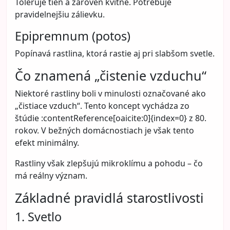
Toleruje tieň a zároveň kvitne. Potrebuje
pravidelnejšiu zálievku.
Epipremnum (potos)
Popínavá rastlina, ktorá rastie aj pri slabšom svetle.
Čo znamená „čistenie vzduchu“
Niektoré rastliny boli v minulosti označované ako
„čistiace vzduch“. Tento koncept vychádza zo
štúdie :contentReference[oaicite:0]{index=0} z 80.
rokov. V bežných domácnostiach je však tento
efekt minimálny.
Rastliny však zlepšujú mikroklímu a pohodu – čo
má reálny význam.
Základné pravidlá starostlivosti
1. Svetlo