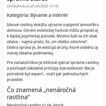
ZenskyKlub.sk (25.04.2026 15:19)
Kategória:
Bývanie a interiér
Izbové rastliny dokážu výrazne ovplyvniť atmosféru
domova. Okrem estetickej funkcie môžu prispieť aj
k lepšej psychickej pohode. Mnoho ľudí sa ich však
obáva – najmä preto, že „im všetko zdochne“.
Dobrá správa je, že existujú druhy, ktoré zvládnu aj
menej ideálne podmienky.
Pre začiatočníkov je kľúčové vybrať správne rastliny
a pochopiť základné princípy starostlivosti. Nie je
potrebné byť expert – stačí pár jednoduchých
pravidiel.
Čo znamená „nenáročná
rastlina“
Nenáročné rastliny sú tie, ktoré: