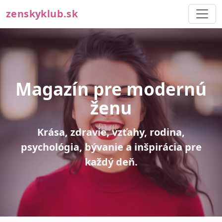
zenskyklub.sk
Magazín pre modernú
ženu
Krása, zdravie, vzťahy, rodina,
psychológia, bývanie a inšpirácia pre
každý deň.