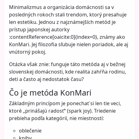
Minimalizmus a organizácia domácnosti sa v
posledných rokoch stali trendom, ktorý presahuje
len estetiku. Jednou z najznámejších metód je
prístup japonskej autorky
:contentReference[oaicite:0]{index=0}, známy ako
KonMari. Jej filozofia sľubuje nielen poriadok, ale aj
vnútorný pokoj.
Otázka však znie: funguje táto metóda aj v bežnej
slovenskej domácnosti, kde realita zahŕňa rodinu,
deti a často aj nedostatok času?
Čo je metóda KonMari
Základným princípom je ponechať si len tie veci,
ktoré „prinášajú radosť“ (spark joy). Triedenie
prebieha podľa kategórií, nie miestností:
oblečenie
knihy