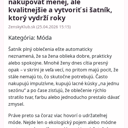
nakupovať menej, ale
kvalitnejšie a vytvoriť si šatník,
ktorý vydrží roky
ZenskyKlub.sk (25.04.2026 15:15)
Kategória:
Móda
Šatník plný oblečenia ešte automaticky
neznamená, že sa žena oblieka dobre, prakticky
alebo spokojne. Mnohé ženy dnes cítia presný
opak – v skrini je veľa vecí, no pritom majú pocit, že
stále nemajú to, čo skutočne potrebujú. Často
nakupujú impulzívne, kupujú lacné kúsky „na jednu
sezónu“ a po čase zisťujú, že oblečenie rýchlo
stratilo tvar, farbu alebo jednoducho prestalo dávať
zmysel.
Práve preto sa čoraz viac hovorí o udržateľnej
móde. Nejde len o ekologický pojem alebo módne