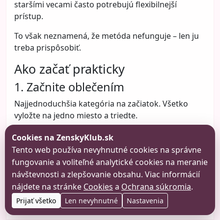
staršími vecami často potrebujú flexibilnejší
prístup.
To však neznamená, že metóda nefunguje – len ju
treba prispôsobiť.
Ako začať prakticky
1. Začnite oblečením
Najjednoduchšia kategória na začiatok. Všetko
vyložte na jedno miesto a triedte.
2. Používajte pravidlo radosti
Cookies na ZenskyKlub.sk
Tento web používa nevyhnutné cookies na správne
Ak vec nepoužívate a neprináša vám hodnotu,
fungovanie a voliteľné analytické cookies na meranie
pravdepodobne ju nepotre
návštevnosti a zlepšovanie obsahu. Viac informácií
nájdete na stránke
Cookies
a
Ochrana súkromia
.
Celý článok
Prijať všetko
Len nevyhnutné
Nastavenia