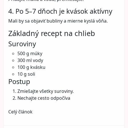
4. Po 5–7 dňoch je kvások aktívny
Mali by sa objaviť bubliny a mierne kyslá vôňa.
Základný recept na chlieb
Suroviny
500 g múky
300 ml vody
100 g kvásku
10 g soli
Postup
Zmiešajte všetky suroviny.
Nechajte cesto odpočíva
Celý článok