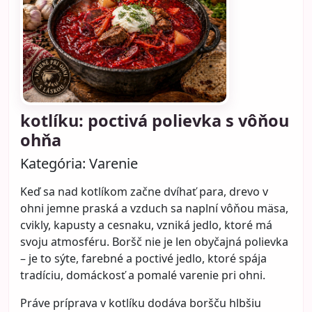
kotlíku: poctivá polievka s vôňou
ohňa
Kategória:
Varenie
Keď sa nad kotlíkom začne dvíhať para, drevo v
ohni jemne praská a vzduch sa naplní vôňou mäsa,
cvikly, kapusty a cesnaku, vzniká jedlo, ktoré má
svoju atmosféru. Boršč nie je len obyčajná polievka
– je to sýte, farebné a poctivé jedlo, ktoré spája
tradíciu, domáckosť a pomalé varenie pri ohni.
Práve príprava v kotlíku dodáva boršču hlbšiu