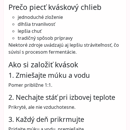
Prečo piecť kváskový chlieb
jednoduché zloženie
dlhšia trvanlivosť
lepšia chuť
tradičný spôsob prípravy
Niektoré zdroje uvádzajú aj lepšiu stráviteľnosť, čo
súvisí s procesom fermentácie.
Ako si založiť kvások
1. Zmiešajte múku a vodu
Pomer približne 1:1.
2. Nechajte stáť pri izbovej teplote
Prikryté, ale nie vzduchotesne.
3. Každý deň prikrmujte
Pridajte múku a vodu, premiešajte.