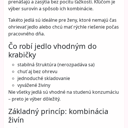
prenášajú a zasýtia bez pocitu ťažkosti. Kľúčom je
výber surovín a spôsob ich kombinácie.
Takéto jedlá sú ideálne pre ženy, ktoré nemajú čas
ohrievať jedlo alebo chcú mať rýchle riešenie počas
pracovného dňa.
Čo robí jedlo vhodným do
krabičky
stabilná štruktúra (nerozpadáva sa)
chuť aj bez ohrevu
jednoduché skladovanie
vyvážené živiny
Nie všetky jedlá sú vhodné na studenú konzumáciu
– preto je výber dôležitý.
Základný princíp: kombinácia
živín