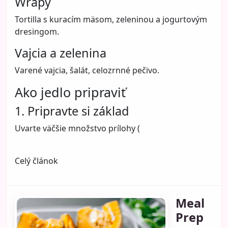
Wrapy
Tortilla s kuracím mäsom, zeleninou a jogurtovým
dresingom.
Vajcia a zelenina
Varené vajcia, šalát, celozrnné pečivo.
Ako jedlo pripraviť
1. Pripravte si základ
Uvarte väčšie množstvo prílohy (
Cookies na ZenskyKlub.sk
Tento web používa nevyhnutné cookies na správne
Celý článok
fungovanie a voliteľné analytické cookies na meranie
návštevnosti a zlepšovanie obsahu. Viac informácií
nájdete na stránke
Cookies
a
Ochrana súkromia
.
Meal
Prijať všetko
Len nevyhnutné
Nastavenia
Prep