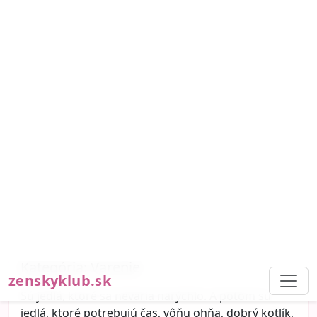
Poľovnícky guláš zo zajaca:
tradičný recept plný vône lesa a
ohňa
Kategória:
Varenie
Sú jedlá, ktoré sa nevaria narýchlo. A potom sú
jedlá, ktoré potrebujú čas, vôňu ohňa, dobrý kotlík,