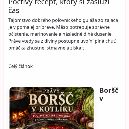
Poctivý recept, ktorý si zaslúži
čas
Tajomstvo dobrého poľovníckeho guláša zo zajaca
je v pomalej príprave. Mäso potrebuje správne
očistenie, marinovanie a následné dlhé dusenie.
Práve vtedy sa z diviny postupne uvoľní plná chuť,
omáčka zhustne, stmavne a získa t
Celý článok
Boršč
v