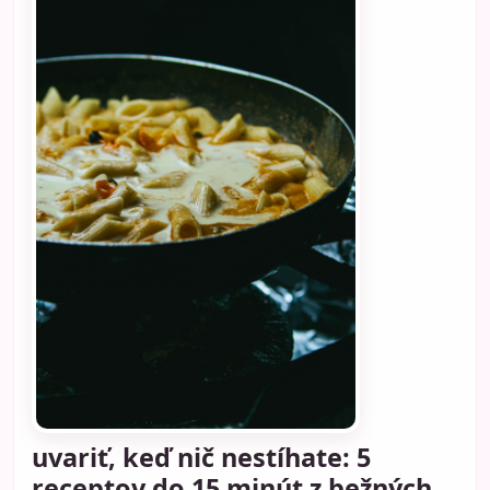
uvariť, keď nič nestíhate: 5
receptov do 15 minút z bežných