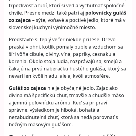
trpezlivosť a ľudí, ktorí si vedia vychutnať spoločné
chvíle. Presne medzi také patrí aj
poľovnícky guláš
zo zajaca
– sýte, voňavé a poctivé jedlo, ktoré má v
slovenskej kuchyni výnimočné miesto.
Predstavte si teplý večer niekde pri lese. Drevo
praská v ohni, kotlík pomaly buble a vzduchom sa
šíri vôňa cibule, diviny, vína, papriky, cesnaku a
korenia. Okolo stoja ľudia, rozprávajú sa, smejú a
čakajú na prvú naberačku hustého guláša, ktorý sa
nevarí len kvôli hladu, ale aj kvôli atmosfére.
Guláš zo zajaca
nie je obyčajné jedlo. Zajac ako
divina má špecifickú chuť, tmavšie a chudšie mäso
a jemnú poľovnícku arómu. Keď sa pripraví
správne, výsledkom je hlboká, bohatá a
nezabudnuteľná chuť, ktorá sa nedá porovnať s
bežným mäsovým gulášom.