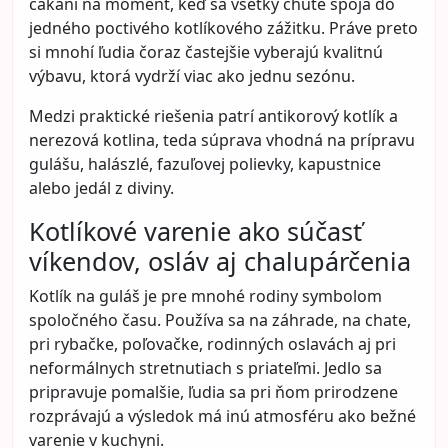
čakaní na moment, keď sa všetky chute spoja do
jedného poctivého kotlíkového zážitku. Práve preto
si mnohí ľudia čoraz častejšie vyberajú kvalitnú
výbavu, ktorá vydrží viac ako jednu sezónu.
Medzi praktické riešenia patrí
antikorový kotlík a
nerezová kotlina
, teda súprava vhodná na prípravu
gulášu, halászlé, fazuľovej polievky, kapustnice
alebo jedál z diviny.
Kotlíkové varenie ako súčasť
víkendov, osláv aj chalupárčenia
Kotlík na guláš je pre mnohé rodiny symbolom
spoločného času. Používa sa na záhrade, na chate,
pri rybačke, poľovačke, rodinných oslavách aj pri
neformálnych stretnutiach s priateľmi. Jedlo sa
pripravuje pomalšie, ľudia sa pri ňom prirodzene
rozprávajú a výsledok má inú atmosféru ako bežné
varenie v kuchyni.